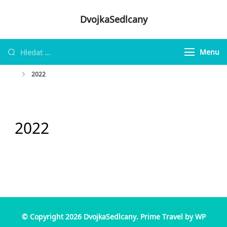
Skip
DvojkaSedlcany
to
content
Vyhledávání
Menu
2022
2022
© Copyright 2026
DvojkaSedlcany
.
Prime Travel by
WP