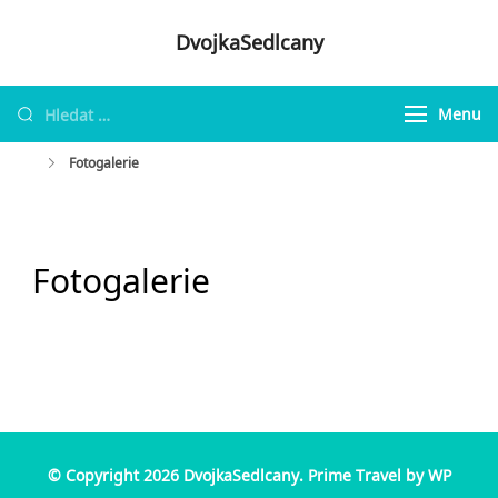
Skip
DvojkaSedlcany
to
content
Vyhledávání
Menu
Fotogalerie
Fotogalerie
© Copyright 2026
DvojkaSedlcany
.
Prime Travel by
WP