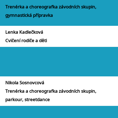
Trenérka a choreografka závodních skupin,
gymnastická přípravka
Lenka Kadlečková
Cvičení rodiče a děti
Nikola Sosnovcová
Trenérka a choreografka závodních skupin,
parkour, streetdance