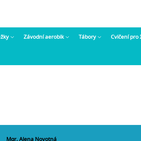
užky
Závodní aerobik
Tábory
Cvičení pro
Mgr. Alena Novotná