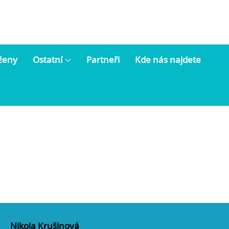
 ženy
Ostatní
Partneři
Kde nás najdete
Nikola Krušinová