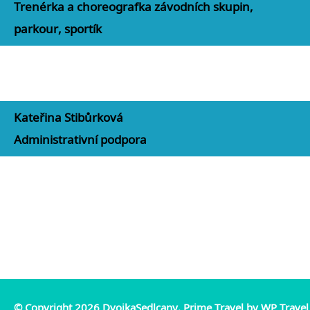
Trenérka a choreografka závodních skupin,
parkour, sportík
Kateřina Stibůrková
Administrativní podpora
© Copyright 2026
DvojkaSedlcany
.
Prime Travel by
WP Travel